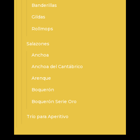
Banderillas
Gildas
Rollmops
Salazones
Anchoa
Anchoa del Cantábrico
Arenque
Boquerón
Boquerón Serie Oro
Trío para Aperitivo