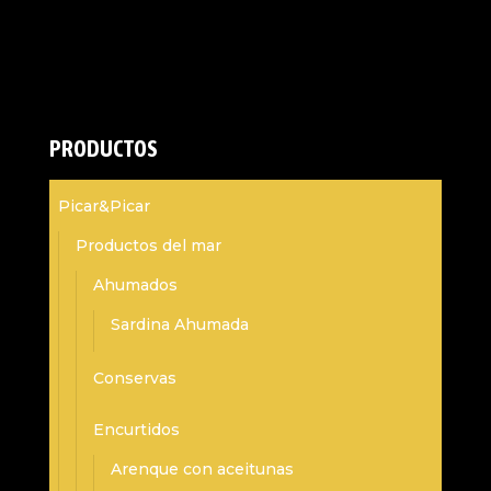
PRODUCTOS
Picar&Picar
Productos del mar
Ahumados
Sardina Ahumada
Conservas
Encurtidos
Arenque con aceitunas