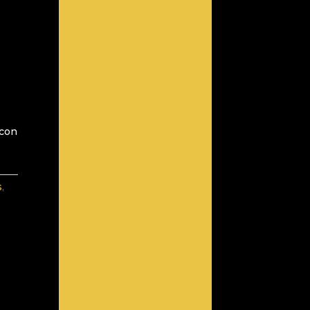
 con
s
,