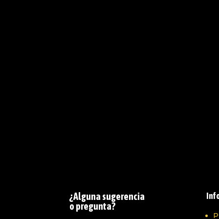
¿Alguna sugerencia
Inf
o pregunta?
P